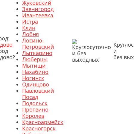
Жуковский
Звенигород
Ивантеевка
Истра
Клин
Лобня
род:
Лосино-
дово
Кругло
Петровский
род
и
Лыткарино
дово?
без вы
Люберцы
Мытищи
Нахабино
Ногинск
Одинцово
Павловский
Посад
Подольск
Протвино
Королев
Красноармейск
Красногорск