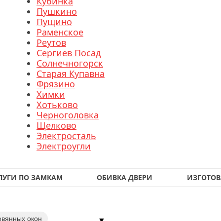
Кубинка
Пушкино
Пущино
Раменское
Реутов
Сергиев Посад
Солнечногорск
Старая Купавна
Фрязино
Химки
Хотьково
Черноголовка
Щелково
Электросталь
Электроугли
ЛУГИ ПО ЗАМКАМ
ОБИВКА ДВЕРИ
ИЗГОТОВ
евянных окон
▼