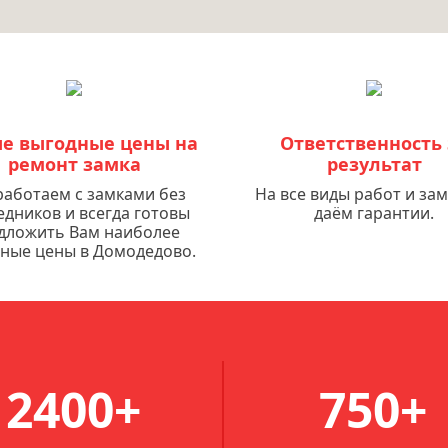
е выгодные цены на
Ответственность 
ремонт замка
результат
аботаем с замками без
На все виды работ и за
едников и всегда готовы
даём гарантии.
дложить Вам наиболее
ные цены в Домодедово.
2400+
750+