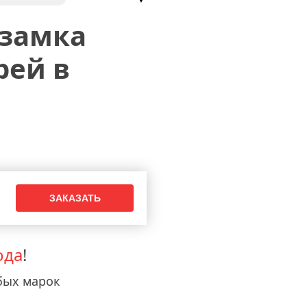
 замка
рей в
ода
!
бых марок