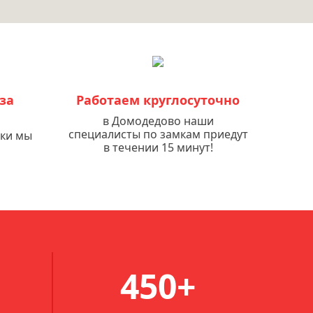
за
Работаем круглосуточно
в Домодедово наши
специалисты по замкам приедут
мки мы
в течении 15 минут!
450+