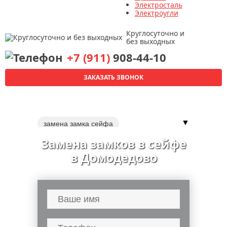
Электросталь
Электроугли
Круглосуточно и
без выходных
+7 (911)
908-44-10
ЗАКАЗАТЬ ЗВОНОК
▼
замена замка сейфа
вскрытие и замена замков
Замена замков в сейфе
ремонт дверных замков
в Домодедово
вскрытие дверных замков
перекодировка замков
замки
замена ручек
замена
входной двери
установка дверей
металлической двери