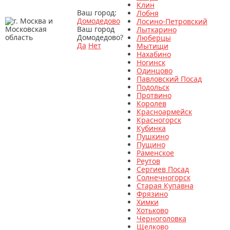
Клин
Ваш город:
Лобня
Домодедово
Лосино-Петровский
Ваш город
Лыткарино
Домодедово?
Люберцы
Да
Нет
Мытищи
Нахабино
Ногинск
Одинцово
Павловский Посад
Подольск
Протвино
Королев
Красноармейск
Красногорск
Кубинка
Пушкино
Пущино
Раменское
Реутов
Сергиев Посад
Солнечногорск
Старая Купавна
Фрязино
Химки
Хотьково
Черноголовка
Щелково