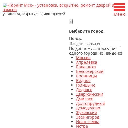
установка, вскрытие, ремонт дверей
Меню
×
Выберите город
Поиск:
По данному запросу ни
одного города не найдено!
Москва
Апрелевка
Балашиха
Белоозерский
Бронницы
Видное
Голицыно
Дедовск
Дзержинский
Дмитров
Долгопрудный
Домодедово
Жуковский
Звенигород
Ивантеевка
Истра