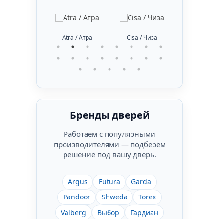
bus / Абус
Atra / Атра
Cisa / Чиза
DiSec / Ди
Бренды дверей
Работаем с популярными
производителями — подберём
решение под вашу дверь.
Argus
Futura
Garda
Pandoor
Shweda
Torex
Valberg
Выбор
Гардиан