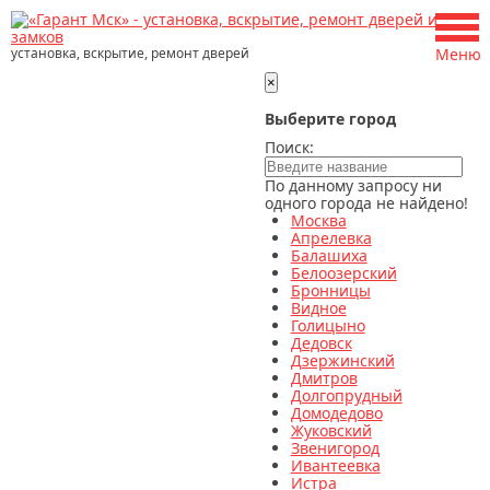
установка, вскрытие, ремонт дверей
Меню
×
Выберите город
Поиск:
По данному запросу ни
одного города не найдено!
Москва
Апрелевка
Балашиха
Белоозерский
Бронницы
Видное
Голицыно
Дедовск
Дзержинский
Дмитров
Долгопрудный
Домодедово
Жуковский
Звенигород
Ивантеевка
Истра