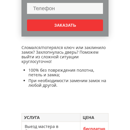
вскрытие металлической двери
вскрытие дверных замков
вскрытие замков сейфов
вскрытие гаражей
вскрытие замков автомобилей
вскрытие сувальдного замка
Сломался/потерялся ключ или заклинило
замок? Захлопнулась дверь? Поможем
вскрытие мебельных замков
выйти из сложной ситуации
круглосуточно!
замена замков в межкомнатной двери
100% без повреждения полотна,
ремонт металлической двери
петель и замка;
открыть задвижку двери
При необходимости заменим замок на
любой другой.
не открывается замок двери
замки открыты, но дверь не открывается
захлопнулась дверь
регулировка дверей
УСЛУГА
ЦЕНА
вскрыть китайскую дверь
Выезд мастера в
бесплатно