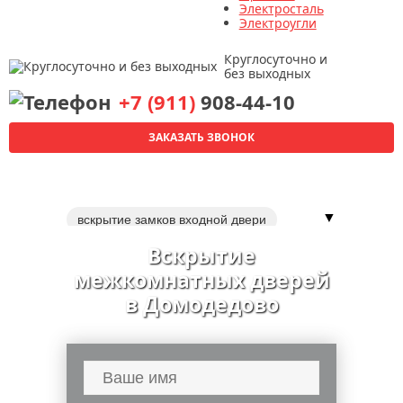
Электросталь
Электроугли
Круглосуточно и
без выходных
+7 (911)
908-44-10
ЗАКАЗАТЬ ЗВОНОК
▼
вскрытие замков входной двери
вскрытие металлических дверей
Вскрытие
вскрытие замка сейфа
межкомнатных дверей
вскрытие автомобилей
в Домодедово
вскрытие квартир
установка замка в межкомнатную дверь
ремонт входной металлической двери
двери
вскрытие замков дверей