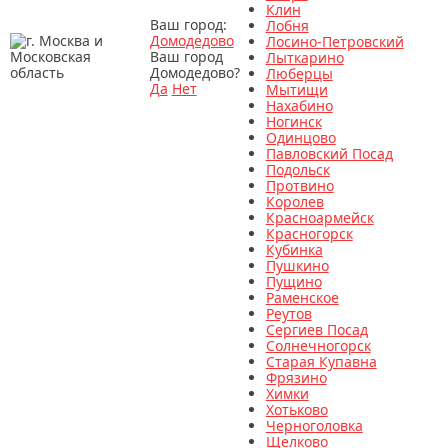
Клин
Ваш город:
Лобня
Домодедово
Лосино-Петровский
Ваш город
Лыткарино
Домодедово?
Люберцы
Да
Нет
Мытищи
Нахабино
Ногинск
Одинцово
Павловский Посад
Подольск
Протвино
Королев
Красноармейск
Красногорск
Кубинка
Пушкино
Пущино
Раменское
Реутов
Сергиев Посад
Солнечногорск
Старая Купавна
Фрязино
Химки
Хотьково
Черноголовка
Щелково